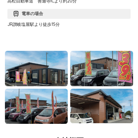
高松自動車道 善通寺ICより約20分
train
電車の場合
JR讃岐塩屋駅より徒歩15分