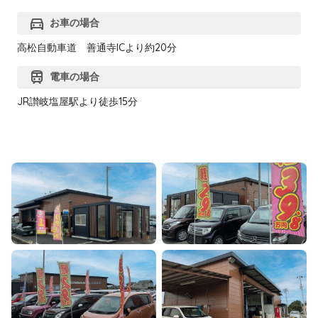
directions_car
お車の場合
高松自動車道 善通寺ICより約20分
train
電車の場合
JR讃岐塩屋駅より徒歩15分