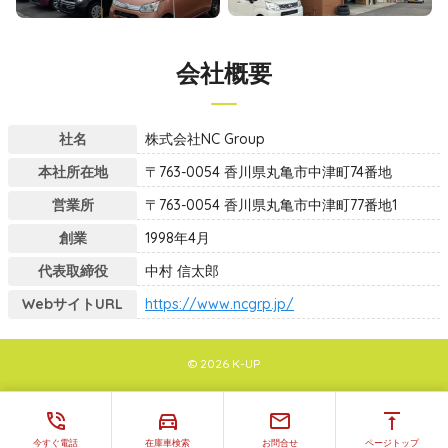
会社概要
社名
株式会社NC Group
本社所在地
〒763-0054 香川県丸亀市中津町74番地
営業所
〒763-0054 香川県丸亀市中津町77番地1
創業
1998年4月
代表取締役
中村 信太郎
WebサイトURL
https://www.ncgrp.jp/
© 2026 K-UP
phone_in_talk
directions_car
email
vertical_align_top
今すぐ電話
在庫車検索
お問合せ
ページトップ