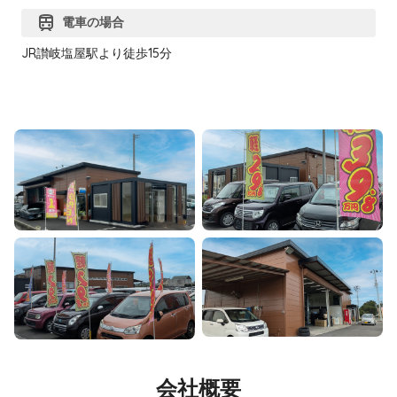
train
電車の場合
JR讃岐塩屋駅より徒歩15分
会社概要