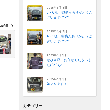
2025年6月14日
J・G様 御購入ありがとうご
ざいます(*^-^*)
chevron_right
の記事
2025年6月13日
A・S様 御購入ありがとうご
ざいます(*^-^*)
2025年6月8日
ぜひ当店にお任せくださいま
せ(^o^)／
2025年6月6日
始まります！！
カテゴリー