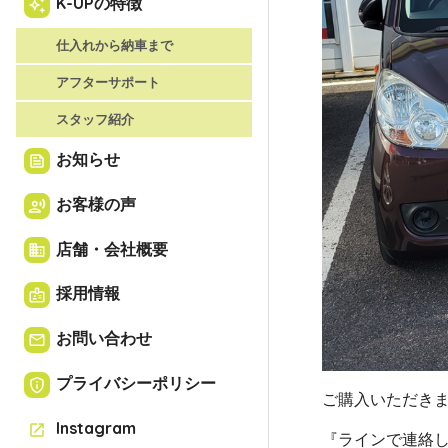
K-UPの特徴
auto_awesome
仕入れから納車まで
アフターサポート
スタッフ紹介
お知らせ
feed
お客様の声
record_voice_over
店舗・会社概要
business
採用情報
badge
お問い合わせ
email
プライバシーポリシー
privacy_tip
ご購入いただき
Instagram
open_in_new
『ラインで連絡