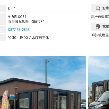
directions_car
お
K-UP
高松自動車
〒763-0054
香川県丸亀市中津町77-1
train
電
0877-58-2838
JR讃岐塩屋
10:30～19:00 / 水曜日定休