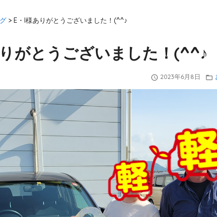
グ
>
E・I様ありがとうございました！(^^♪
ありがとうございました！(^^♪
2023年6月8日
query_builder
folder_open