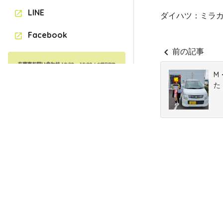
LINE
open_in_new
ダイハツ：ミラ
Facebook
open_in_new
chevron_left
前の記事
M
た