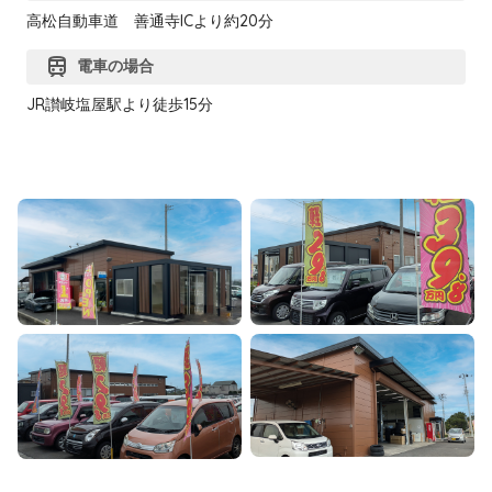
高松自動車道 善通寺ICより約20分
train
電車の場合
JR讃岐塩屋駅より徒歩15分