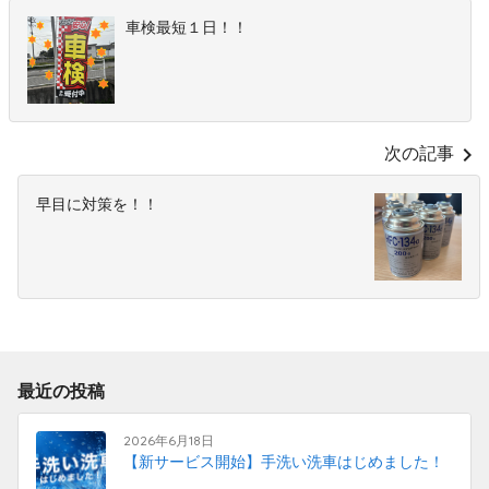
車検最短１日！！
chevron_right
次の記事
早目に対策を！！
最近の投稿
2026年6月18日
【新サービス開始】手洗い洗車はじめました！