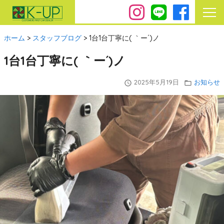
ホーム
>
スタッフブログ
>
1台1台丁寧に( ｀ー´)ノ
1台1台丁寧に( ｀ー´)ノ
2025年5月19日
お知らせ
query_builder
folder_open