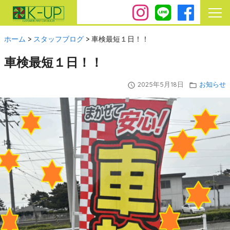
ホーム
>
スタッフブログ
>
車検最短１日！！
車検最短１日！！
2025年5月18日
お知らせ
query_builder
folder_open