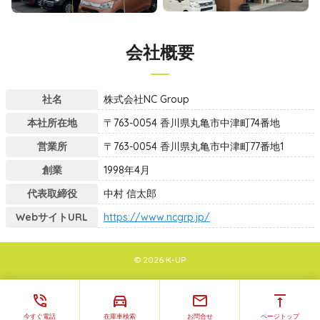
会社概要
社名
株式会社NC Group
本社所在地
〒763-0054 香川県丸亀市中津町74番地
営業所
〒763-0054 香川県丸亀市中津町77番地1
創業
1998年4月
代表取締役
中村 信太郎
WebサイトURL
https://www.ncgrp.jp/
© 2026 K-UP
phone_in_talk
directions_car
email
vertical_align_top
今すぐ電話
在庫車検索
お問合せ
ページトップ