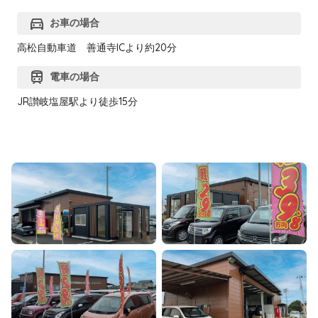
directions_car
お車の場合
高松自動車道 善通寺ICより約20分
train
電車の場合
JR讃岐塩屋駅より徒歩15分