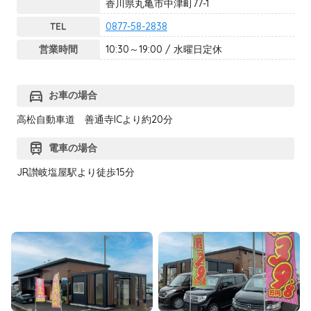
香川県丸亀市中津町77-1
TEL
0877-58-2838
営業時間
10:30～19:00 / 水曜日定休
directions_car
お車の場合
高松自動車道 善通寺ICより約20分
train
電車の場合
JR讃岐塩屋駅より徒歩15分