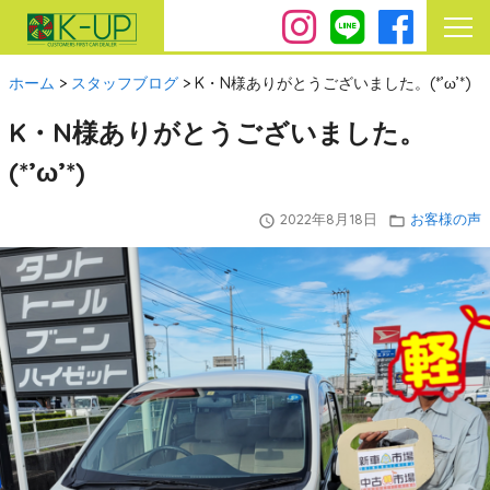
ホーム
>
スタッフブログ
>
K・N様ありがとうございました。(*’ω’*)
K・N様ありがとうございました。
(*’ω’*)
2022年8月18日
お客様の声
query_builder
folder_open