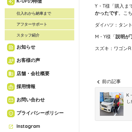
K-UPの特徴
auto_awesome
Y・T様「購入ま
かったです
。こ
仕入れから納車まで
アフターサポート
ダイハツ：タン
スタッフ紹介
M・Y様「
説明が
お知らせ
feed
スズキ：ワゴンR
お客様の声
record_voice_over
店舗・会社概要
business
chevron_left
前の記事
採用情報
badge
K
お問い合わせ
email
した
プライバシーポリシー
privacy_tip
Instagram
open_in_new