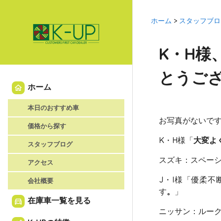
ホーム
>
スタッフブロ
K・H様
とうござい
ホーム
home
本日のおすすめ車
お写真がないで
価格から探す
K・H様「
大変よ
スタッフブログ
スズキ：スペー
アクセス
J・I様「優柔不
会社概要
す
。
」
在庫車一覧を見る
directions_car
ニッサン：ルー