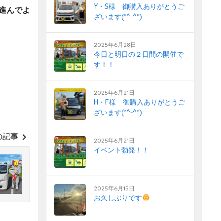
Y・S様 御購入ありがとうご
進んでよ
ざいます(*^-^*)
2025年6月28日
今日と明日の２日間の開催で
す！！
2025年6月21日
H・F様 御購入ありがとうご
ざいます(*^-^*)
chevron_right
の記事
2025年6月21日
イベント勃発！！
2025年6月15日
お久しぶりです