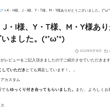
グ
>
K・H様、J・I様、Y・T様、M・Y様ありがとうございました。(*’ω’*
、J・I様、Y・T様、M・Y様あ
ました。(*’ω’*)
2022年8月18日
query_builder
folder_open
すがレビューをご記入頂きましたのでご紹介させていただきま
くしていただき
とても満足しています！。」
シアカスタム
断でも
ゆっくり付き合ってもらいました。
また、よろしくお
クス