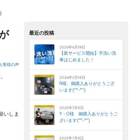
)
りが
最近の投稿
2026年6月18日
【新サービス開始】手洗い洗
車はじめました！
お客様の声
す。
2026年2月14日
R様、御購入ありがとうござ
います(*^-^*)
2025年7月8日
願いしま
Y・O様 御購入ありがとうご
ざいます(*^-^*)
2025年7月8日