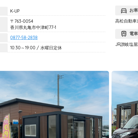
directions_car
お
K-UP
高松自動車
〒763-0054
香川県丸亀市中津町77-1
train
電
0877-58-2838
JR讃岐塩屋
10:30～19:00 / 水曜日定休