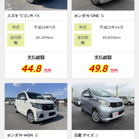
FA
G
スズキ ワゴンR
ホンダ N-ONE
年式
平成26年11月
年式
平成25年04月
走行距
65,289km
走行距
83,800km
離
離
支払総額
支払総額
44.8
49.8
万円
万円
G
J
ホンダ N-WGN
日産 デイズ