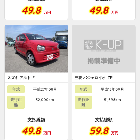
49.8
49.8
万円
万円
F
ZR
スズキ アルト
三菱 パジェロイオ
年式
平成27年08月
年式
平成15年09月
走行距
32,000km
走行距
51,598km
離
離
支払総額
支払総額
49.8
59.8
万円
万円