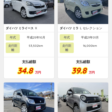
X
L セレクション
ダイハツ ミライース
ダイハツ ミラ
年式
平成25年10月
年式
平成21年01月
走行距
53,502km
走行距
16,000km
離
離
支払総額
支払総額
34.8
39.8
万円
万円