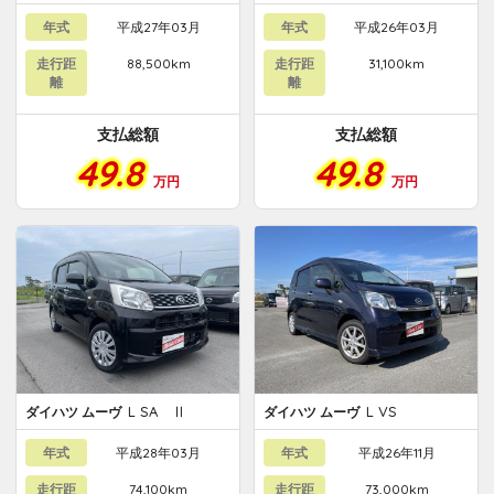
年式
平成27年03月
年式
平成26年03月
走行距
88,500km
走行距
31,100km
離
離
支払総額
支払総額
49.8
49.8
万円
万円
L SA Ⅱ
L VS
ダイハツ ムーヴ
ダイハツ ムーヴ
年式
平成28年03月
年式
平成26年11月
走行距
74,100km
走行距
73,000km