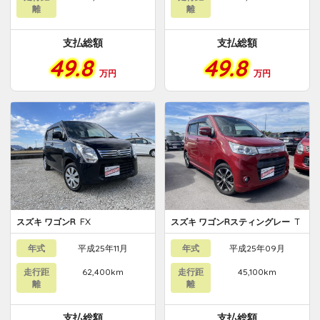
離
離
支払総額
支払総額
49.8
49.8
万円
万円
FX
T
スズキ ワゴンR
スズキ ワゴンRスティングレー
年式
平成25年11月
年式
平成25年09月
走行距
62,400km
走行距
45,100km
離
離
支払総額
支払総額