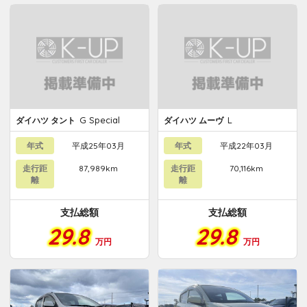
G Special
L
ダイハツ タント
ダイハツ ムーヴ
年式
平成25年03月
年式
平成22年03月
走行距
87,989km
走行距
70,116km
離
離
支払総額
支払総額
29.8
29.8
万円
万円