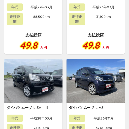
年式
平成27年03月
年式
平成26年03月
走行距
88,500km
走行距
31,100km
離
離
支払総額
支払総額
49.8
49.8
万円
万円
L SA Ⅱ
L VS
ダイハツ ムーヴ
ダイハツ ムーヴ
年式
平成28年03月
年式
平成26年11月
走行距
74,100km
走行距
73,000km