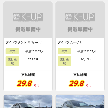
G Special
L
ダイハツ タント
ダイハツ ムーヴ
年式
平成25年03月
年式
平成22年03月
走行距
87,989km
走行距
70,116km
離
離
支払総額
支払総額
29.8
29.8
万円
万円