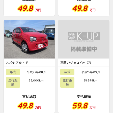
49.8
49.8
万円
万円
F
ZR
スズキ アルト
三菱 パジェロイオ
年式
平成27年08月
年式
平成15年09月
走行距
32,000km
走行距
51,598km
離
離
支払総額
支払総額
49.8
59.8
万円
万円