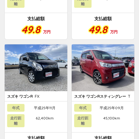
離
離
支払総額
支払総額
49.8
49.8
万円
万円
FX
T
スズキ ワゴンR
スズキ ワゴンRスティングレー
年式
平成25年11月
年式
平成25年09月
走行距
62,400km
走行距
45,100km
離
離
支払総額
支払総額