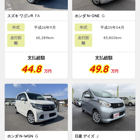
FA
G
スズキ ワゴンR
ホンダ N-ONE
年式
平成26年11月
年式
平成25年04月
走行距
65,289km
走行距
83,800km
離
離
支払総額
支払総額
44.8
49.8
万円
万円
G
J
ホンダ N-WGN
日産 デイズ