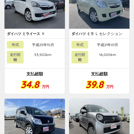
X
L セレクション
ダイハツ ミライース
ダイハツ ミラ
年式
平成25年10月
年式
平成21年01月
走行距
53,502km
走行距
16,000km
離
離
支払総額
支払総額
34.8
39.8
万円
万円