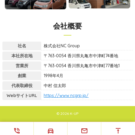
会社概要
社名
株式会社NC Group
本社所在地
〒763-0054 香川県丸亀市中津町74番地
営業所
〒763-0054 香川県丸亀市中津町77番地1
創業
1998年4月
代表取締役
中村 信太郎
WebサイトURL
https://www.ncgrp.jp/
© 2026 K-UP
phone_in_talk
directions_car
email
vertical_align_top