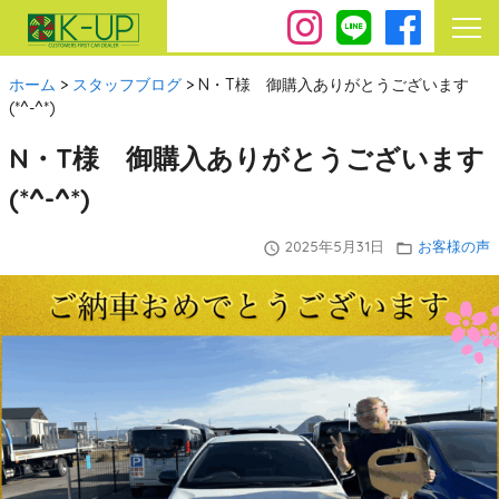
ホーム
>
スタッフブログ
>
N・T様 御購入ありがとうございます
(*^-^*)
N・T様 御購入ありがとうございます
(*^-^*)
2025年5月31日
お客様の声
query_builder
folder_open