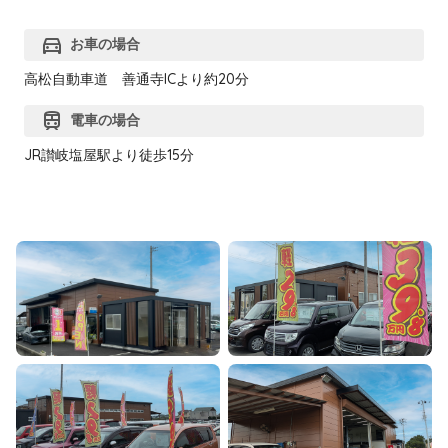
directions_car
お車の場合
高松自動車道 善通寺ICより約20分
train
電車の場合
JR讃岐塩屋駅より徒歩15分