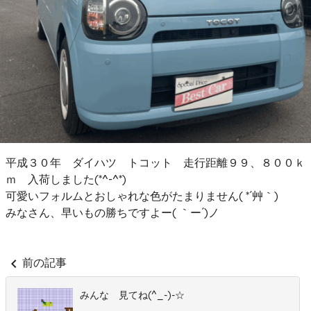
平成３０年 ダイハツ トコット 走行距離９９、８００ｋ
ｍ 入荷しました(*^-^*)
可愛いフォルムとおしゃれな色がたまりません( *´艸｀)
みなさん、早いもの勝ちですよー( ｀ー´)ノ
chevron_left
前の記事
みんな 見てね(^_-)-☆