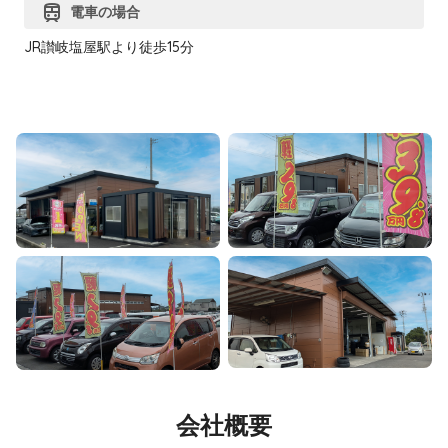
train
電車の場合
JR讃岐塩屋駅より徒歩15分
会社概要