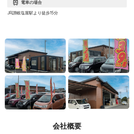
train
電車の場合
JR讃岐塩屋駅より徒歩15分
会社概要