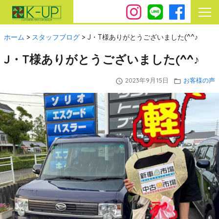
ホーム
>
スタッフブログ
>
J・T様ありがとうございました(^^♪
J・T様ありがとうございました(^^♪
2023年9月15日
お客様の声
query_builder
folder_open