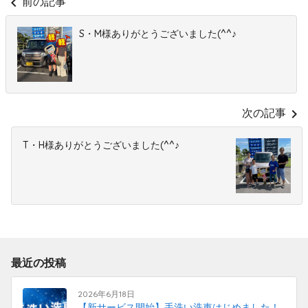
chevron_left
前の記事
S・M様ありがとうございました(^^♪
chevron_right
次の記事
T・H様ありがとうございました(^^♪
最近の投稿
2026年6月18日
【新サービス開始】手洗い洗車はじめました！