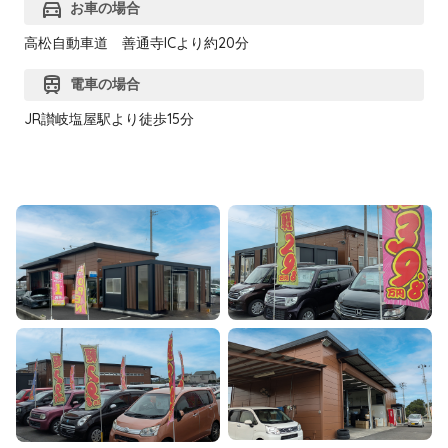
directions_car
お車の場合
高松自動車道 善通寺ICより約20分
train
電車の場合
JR讃岐塩屋駅より徒歩15分