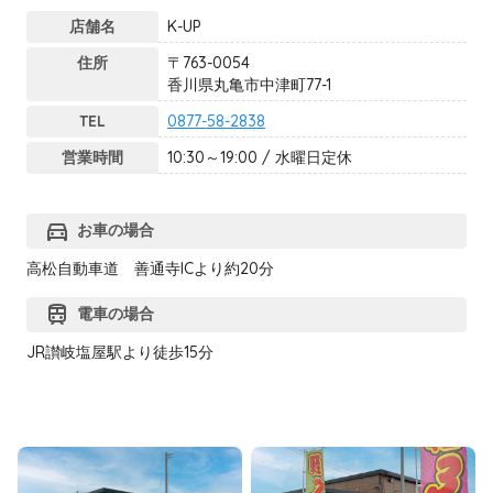
店舗名
K-UP
住所
〒763-0054
香川県丸亀市中津町77-1
TEL
0877-58-2838
営業時間
10:30～19:00 / 水曜日定休
directions_car
お車の場合
高松自動車道 善通寺ICより約20分
train
電車の場合
JR讃岐塩屋駅より徒歩15分