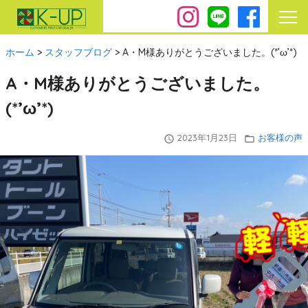
ホーム
>
スタッフブログ
>
A・M様ありがとうございました。(*’ω’*)
A・M様ありがとうございました。
(*’ω’*)
2023年1月23日
お客様の声
query_builder
folder_open