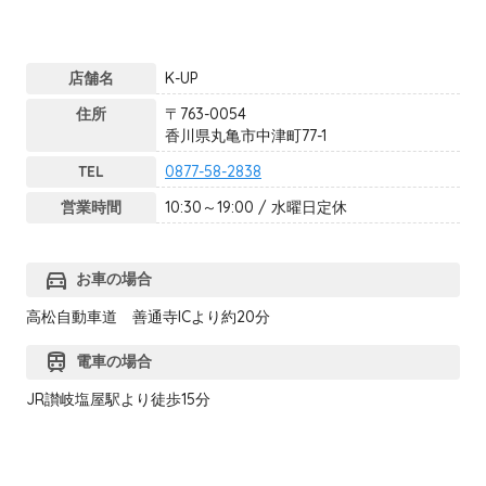
店舗名
K-UP
住所
〒763-0054
香川県丸亀市中津町77-1
TEL
0877-58-2838
営業時間
10:30～19:00 / 水曜日定休
directions_car
お車の場合
高松自動車道 善通寺ICより約20分
train
電車の場合
JR讃岐塩屋駅より徒歩15分