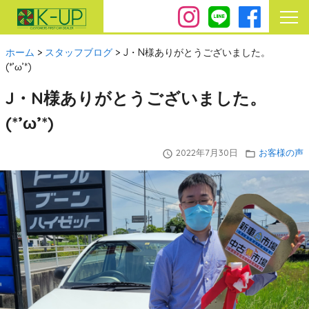
ホーム
>
スタッフブログ
>
J・N様ありがとうございました。
(*’ω’*)
J・N様ありがとうございました。
(*’ω’*)
2022年7月30日
お客様の声
query_builder
folder_open