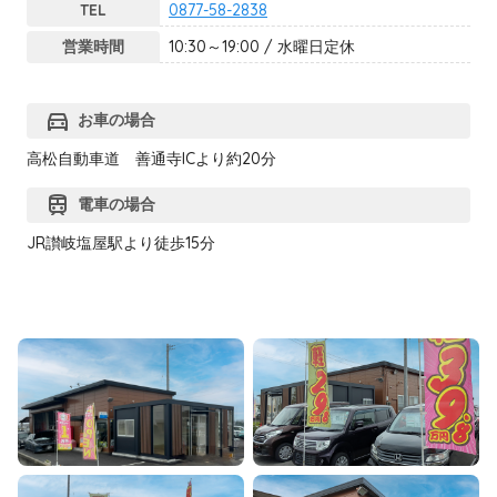
TEL
0877-58-2838
営業時間
10:30～19:00 / 水曜日定休
directions_car
お車の場合
高松自動車道 善通寺ICより約20分
train
電車の場合
JR讃岐塩屋駅より徒歩15分