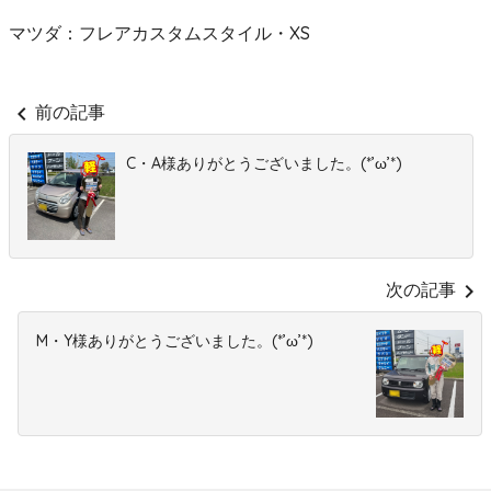
マツダ：フレアカスタムスタイル・XS
chevron_left
前の記事
C・A様ありがとうございました。(*’ω’*)
chevron_right
次の記事
M・Y様ありがとうございました。(*’ω’*)