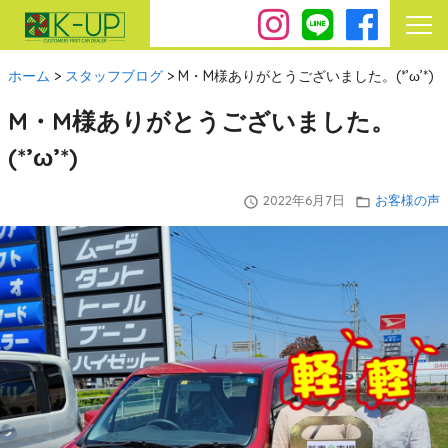
ホーム
>
スタッフブログ
>
M・M様ありがとうございました。(*’ω’*)
M・M様ありがとうございました。
(*’ω’*)
2022年6月7日
お客様の声
query_builder
folder_open