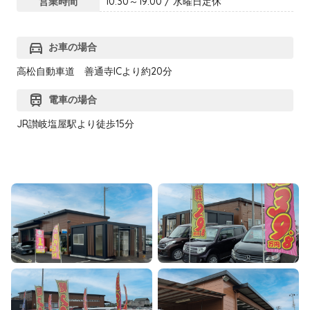
営業時間
10:30～19:00 / 水曜日定休
directions_car
お車の場合
高松自動車道 善通寺ICより約20分
train
電車の場合
JR讃岐塩屋駅より徒歩15分