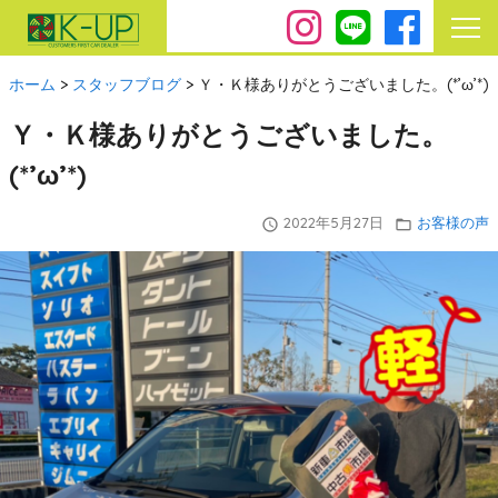
ホーム
>
スタッフブログ
>
Ｙ・Ｋ様ありがとうございました。(*’ω’*)
Ｙ・Ｋ様ありがとうございました。
(*’ω’*)
2022年5月27日
お客様の声
query_builder
folder_open