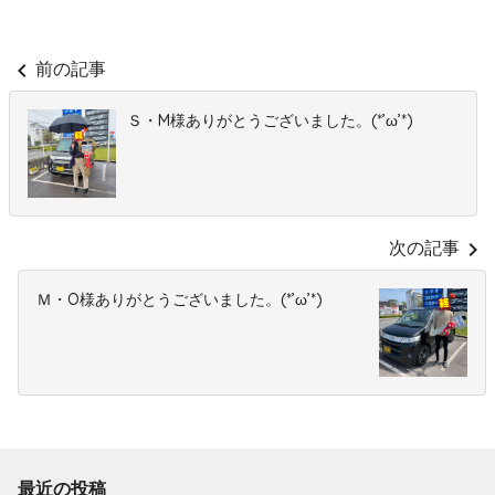
chevron_left
前の記事
Ｓ・M様ありがとうございました。(*’ω’*)
chevron_right
次の記事
Ｍ・O様ありがとうございました。(*’ω’*)
最近の投稿